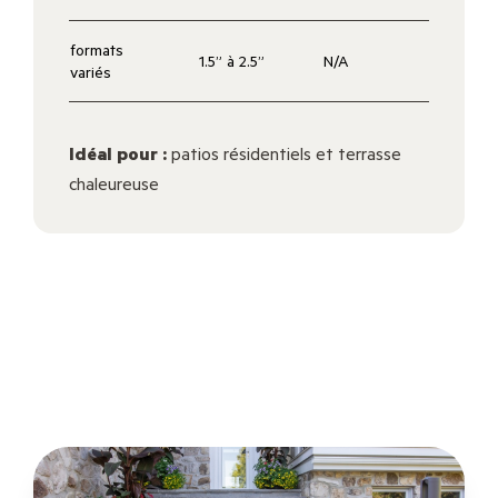
formats
1.5” à 2.5”
N/A
variés
Idéal pour :
patios résidentiels et terrasse
chaleureuse